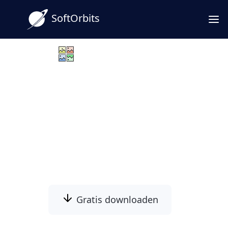
SoftOrbits
Photo Mosaic Software
Kombinieren Sie Dutzende Fotos zu einem
scharfen Gesamtbild! Mit dem SoftOrbits
Photo Mosaic Software Download wählen Sie
ein Motiv und füllen es mit passenden
Miniaturen - ideal für Poster und persönliche
Geschenke.
Gratis downloaden