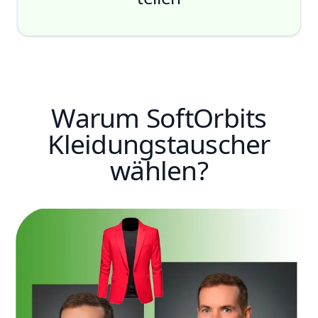
Warum SoftOrbits
Kleidungstauscher
wählen?
Generieren
Herunterladen