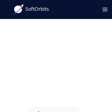
SoftOrbits
OST zu PST ohne Outlook
konvertieren, auch eine
verwaiste Datei
Konvertieren Sie eine Offline-Outlook .ost-
Datei in ein portables .pst-Archiv unter
Windows, lokal, ohne Outlook-Profil oder
Exchange-Verbindung. Verwaiste OST-
Dateien werden ebenfalls gelesen.