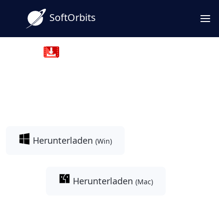
SoftOrbits
MP4 Downloader for Youtube
shorts download mp4 - Link
einfügen, Qualität wählen
Herunterladen
(Win)
Herunterladen
(Mac)