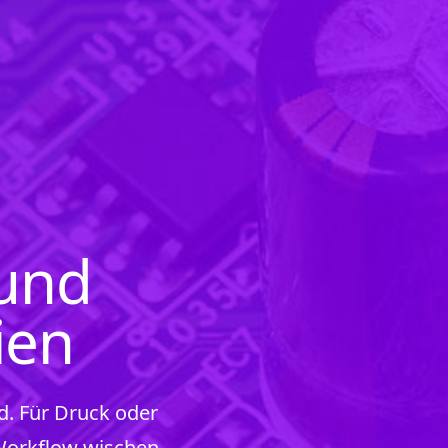
 und
ien
. Für Druck oder
-Workflow wischen