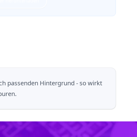
r herunterladen
rch passenden Hintergrund - so wirkt
puren.