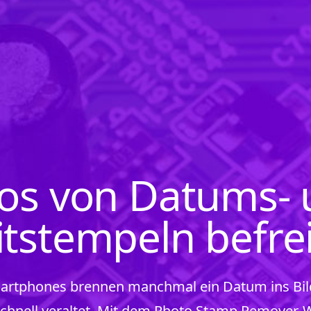
os von Datums-
itstempeln befre
rtphones brennen manchmal ein Datum ins Bild
 schnell veraltet. Mit dem Photo Stamp Remover