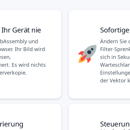
 Ihr Gerät nie
Sofortig
WebAssembly und
Ändern Sie 
wser. Ihr Bild wird
Filter-Spren
esen,
sich in Sek
rt. Es wird nichts
Warteschlan
erverkopie.
Einstellung
der Vektor k
rierung
Steuerun