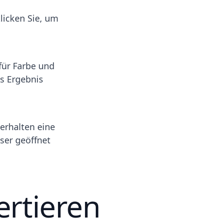
licken Sie, um
für Farbe und
as Ergebnis
 erhalten eine
wser geöffnet
rtieren