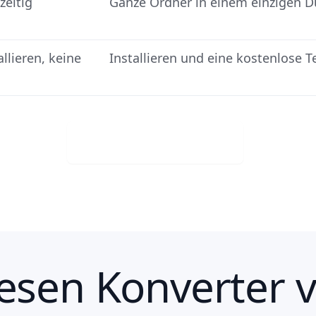
zeitig
Ganze Ordner in einem einzigen D
allieren, keine
Installieren und eine kostenlose T
Gratis downloaden
esen Konverter 