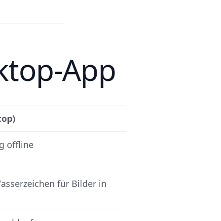
s downloaden
sktop-App
top)
g offline
sserzeichen für Bilder in