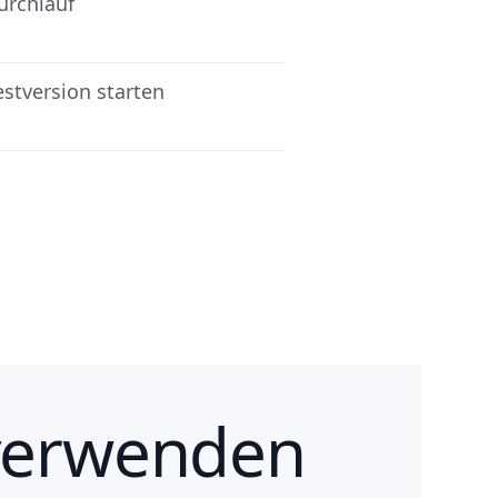
urchlauf
estversion starten
verwenden